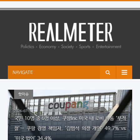
NAVIGATE
핫이슈
2026-07-31
국민 10명 중 6명 이상, 쿠팡Inc 미국 내 로비 활동 ‘부적
절’… 쿠팡 경영 책임자, ‘김범석 의장 개인’ 49.7% vs
대
‘미국 법인’ 34.4%
%