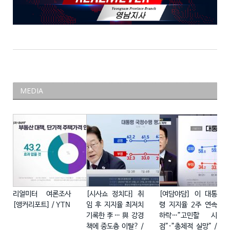
MEDIA
리얼미터 여론조사
[시사쇼 정치다] 취
[여담야담] 이 대통
[앵커리포트] / YTN
임 후 지지율 최저치
령 지지율 2주 연속
기록한 李… 與 강경
하락…”고민할 시
책에 중도층 이탈? /
점”·”총체적 실망” /